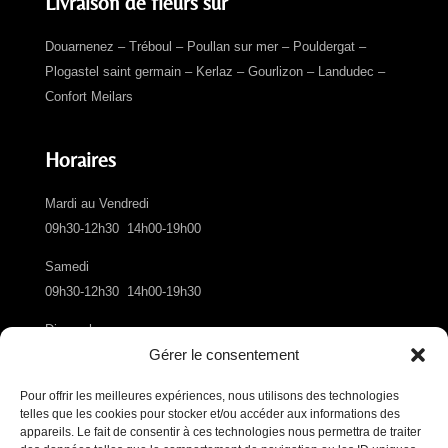
Livraison de fleurs sur
Douarnenez – Tréboul – Poullan sur mer – Pouldergat –
Plogastel saint germain – Kerlaz – Gourlizon – Landudec –
Confort Meilars
Horaires
Mardi au Vendredi
09h30-12h30 14h00-19h00
Samedi
09h30-12h30 14h00-19h30
Dimanche
Gérer le consentement
10h00-13h00
Pour offrir les meilleures expériences, nous utilisons des technologies
telles que les cookies pour stocker et/ou accéder aux informations des
appareils. Le fait de consentir à ces technologies nous permettra de traiter